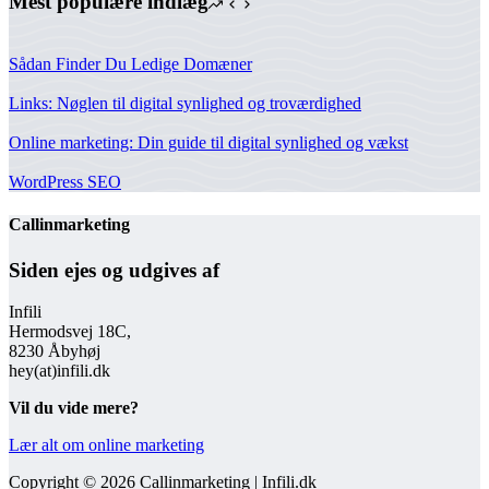
Mest populære indlæg
Sådan Finder Du Ledige Domæner
Links: Nøglen til digital synlighed og troværdighed
Online marketing: Din guide til digital synlighed og vækst
WordPress SEO
Callinmarketing
Siden ejes og udgives af
Infili
Hermodsvej 18C,
8230 Åbyhøj
hey(at)infili.dk
Vil du vide mere?
Lær alt om online marketing
Copyright © 2026 Callinmarketing | Infili.dk