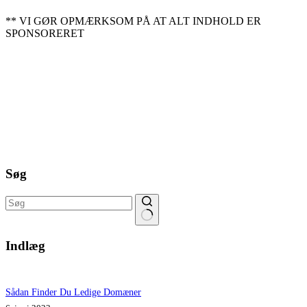
** VI GØR OPMÆRKSOM PÅ AT ALT INDHOLD ER
SPONSORERET
Søg
Ingen
resultater
Indlæg
Sådan Finder Du Ledige Domæner